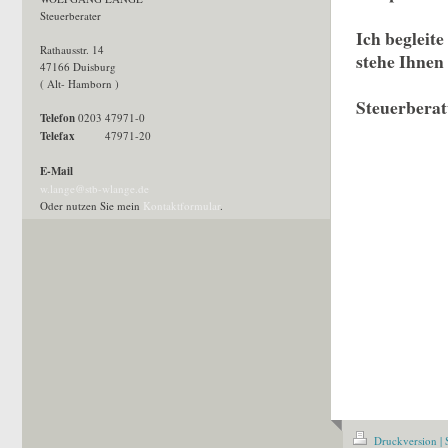
Steuerberater
Ich begleit
Rathausstr. 14
stehe Ihnen 
47166 Duisburg
( Alt- Hamborn )
Steuerberat
Telefon
0203 47971-0
Telefax
47971-20
E-Mail
w.lange@stb-wlange.de
Oder nutzen Sie mein
Kontaktformular
.
Druckversion
|