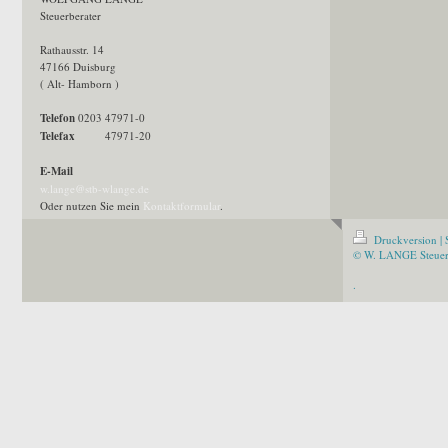
Steuerberater
Rathausstr. 14
47166 Duisburg
( Alt- Hamborn )
Telefon
0203 47971-0
Telefax
47971-20
E-Mail
w.lange@stb-wlange.de
Oder nutzen Sie mein
Kontaktformular
.
Druckversion
|
© W. LANGE Steuer
.