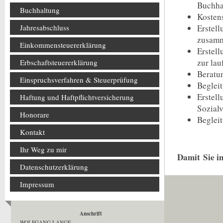
Buchha
Buchhaltung
Kosten
Erstel
Jahresabschluss
zusamm
Einkommensteuererklärung
Erstell
zur la
Erbschaftsteuererklärung
Beratun
Einspruchsverfahren & Steuerprüfung
Begleit
Erstell
Haftung und Haftpflichtversicherung
Sozial
Honorare
Beglei
Kontakt
Ihr Weg zu mir
Damit Sie im
Datenschutzerklärung
Impressum
Anschrift
WOLFGANG LANGE