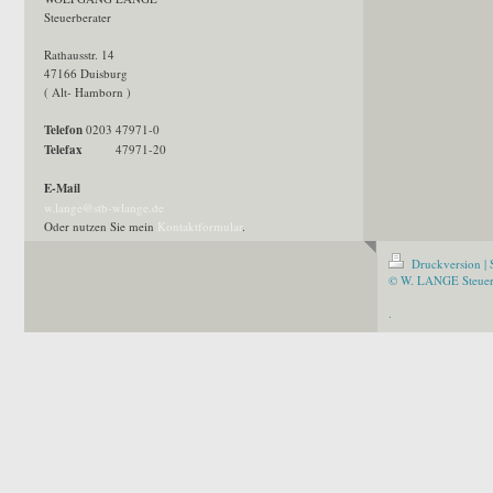
Steuerberater
Rathausstr. 14
47166 Duisburg
( Alt- Hamborn )
Telefon
0203 47971-0
Telefax
47971-20
E-Mail
w.lange@stb-wlange.de
Oder nutzen Sie mein
Kontaktformular
.
Druckversion
|
© W. LANGE Steuer
.