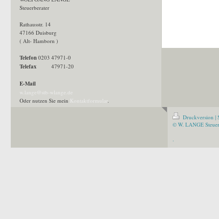
Steuerberater
Rathausstr. 14
47166 Duisburg
( Alt- Hamborn )
Telefon
0203 47971-0
Telefax
47971-20
E-Mail
w.lange@stb-wlange.de
Oder nutzen Sie mein
Kontaktformular
.
Druckversion
|
© W. LANGE Steuer
.