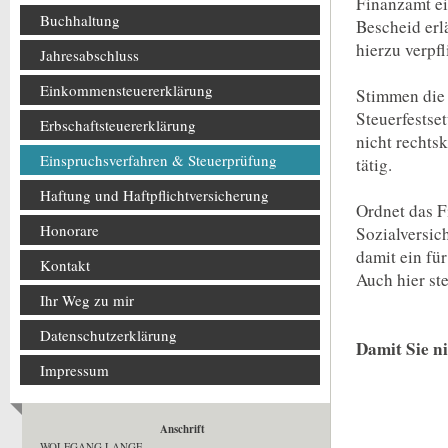
Finanzamt ei
Buchhaltung
Bescheid erl
hierzu verpfl
Jahresabschluss
Einkommensteuererklärung
Stimmen die 
Steuerfestse
Erbschaftsteuererklärung
nicht rechtsk
Einspruchsverfahren & Steuerprüfung
tätig.
Haftung und Haftpflichtversicherung
Ordnet das 
Honorare
Sozialversic
damit ein fü
Kontakt
Auch hier ste
Ihr Weg zu mir
Datenschutzerklärung
Damit Sie ni
Impressum
Anschrift
WOLFGANG LANGE